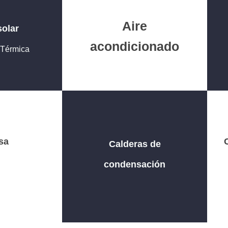
Aire
solar
acondicionado
/ Térmica
sa
Calderas de
condensación